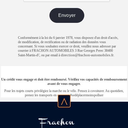
Conformément à la loi du 6 janvier 1978, vous disposez d'un droit d'accès,
de modification, de rectification ou de radiation des données vous
concernant. Si vous souhaitez exercer ce droit, veuillez nous adresser par
courrier à FRACHON AUTOMOBILES 3 Rue Georges Perec 38400
direction@frachon-automobiles.fr
Saint-Martin-d\', ou par email à
.
Un crédit vous engage et doit être remboursé. Vérifiez vos capacités de remboursement
avant de vous engager.
Pour les trajets courts privilégiez la marche ou le vélo. Pensez à covoiturer. Au quotidien,
prenez les transports en commun #sedéplacermoinspolluer
^