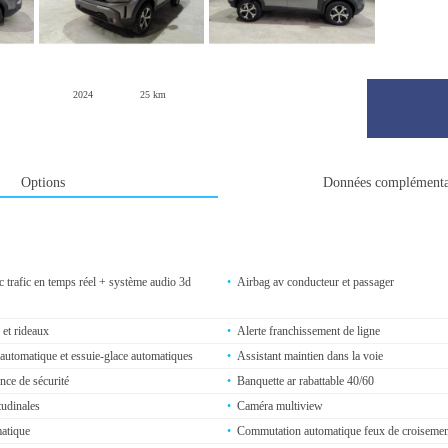
2024
25 km
Options
Données complémenta
ec trafic en temps réel + système audio 3d
Airbag av conducteur et passager
 et rideaux
Alerte franchissement de ligne
automatique et essuie-glace automatiques
Assistant maintien dans la voie
nce de sécurité
Banquette ar rabattable 40/60
tudinales
Caméra multiview
matique
Commutation automatique feux de croisemen