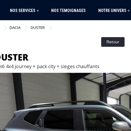
NOS SERVICES
NOS TEMOIGNAGES
NOTRE UNIVERS
+
+
DACIA
DUSTER
DUSTER
m6 4x4 journey + pack city + sieges chauffants