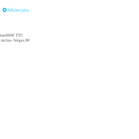
Afficher plus
chiste600€ TTC
 inclus- Sièges AV
n avec alerte de
éfléchissant
re conducteur