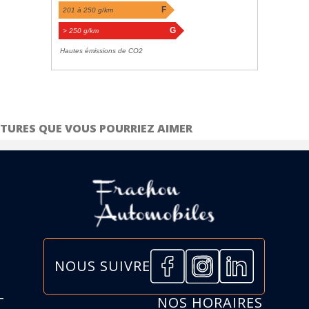
F
201 à 250 g/km
G
> 250 g/km
Hautes émissions de CO2
TURES QUE VOUS POURRIEZ AIMER
NOUS SUIVRE
T
NOS HORAIRES