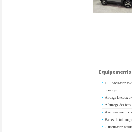
Equipements
1'' + navigation av
arkamys
Airbags latéraux av
Allumage des feux 
Avertissement dista
Barres de toit longi
Climatisation auto