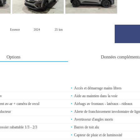
Essence
2024
25 km
Options
Données complémenta
Accès et démarrage mains libres
av
Aide au maintien dans la voie
ent av-ar + caméra de recul
Airbags av frontaux - latéraux - rideaux
nducteur
Alerte de franchissement involontaire de lig
Avertisseur d'angles morts
ssier rabattable 1/3 - 2/3
Barres de toit alu
Capteur de pluie et de luminosité