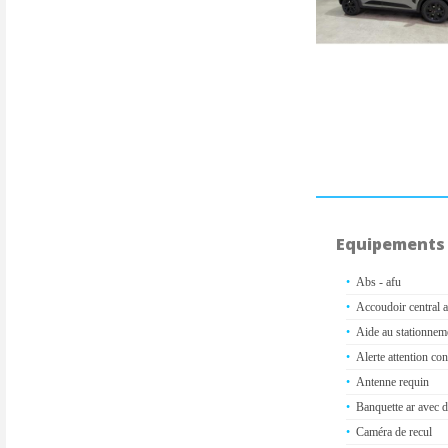
Equipements
Abs - afu
Accoudoir central 
Aide au stationnem
Alerte attention co
Antenne requin
Banquette ar avec do
Caméra de recul