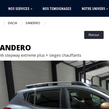
NOS SERVICES
NOS TEMOIGNAGES
NOTRE UNIVERS
+
+
DACIA
SANDERO
SANDERO
vm6 stepway extreme plus + sieges chauffants