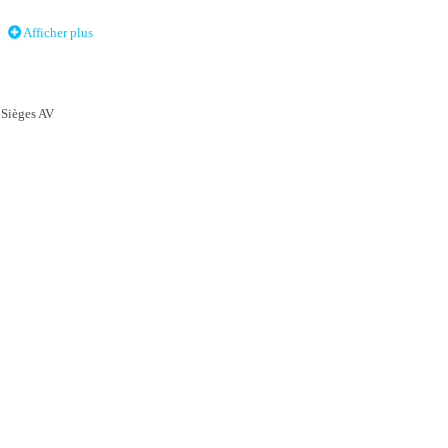
Afficher plus
ns
 Sièges AV
réconisation