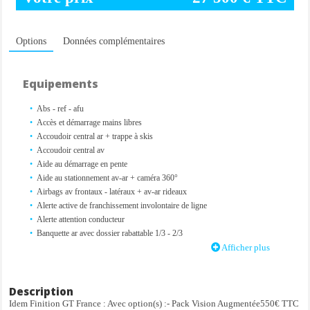
Options
Données complémentaires
Equipements
Abs - ref - afu
Accès et démarrage mains libres
Accoudoir central ar + trappe à skis
Accoudoir central av
Aide au démarrage en pente
Aide au stationnement av-ar + caméra 360°
Airbags av frontaux - latéraux + av-ar rideaux
Alerte active de franchissement involontaire de ligne
Alerte attention conducteur
Banquette ar avec dossier rabattable 1/3 - 2/3
Bluetooth - usb
Afficher plus
Calandre noir verni avec inserts chromés
Caméra 360°
Capteur de pluie et de luminosité
Description
Choix du mode de conduite : eco - sport
Idem Finition GT France : Avec option(s) :- Pack Vision Augmentée550€ TTC