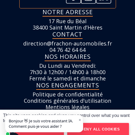
NOTRE ADRESSE
17 Rue du Béal
38400 Saint Martin d’Hères
CONTACT
direction@frachon-automobiles.fr
04 76 42 64 64
NOS HORAIRES
Du Lundi au Vendredi:
7h30 à 12h00 / 14h00 à 18h00
Fermé le samedi et dimanche
NOS ENGAGEMENTS
Politique de confidentialité
Conditions générales d'utilisation
Mentions légales
Pour les trajets courts, privilégiez la marche
This site uses cookies and gives you control over what you want
to activate
ou le vélo #SeDéplacerMoinsPolluer
Réalisé par SPIDERVO
OK, ACCEPT ALL
DENY ALL COOKIES