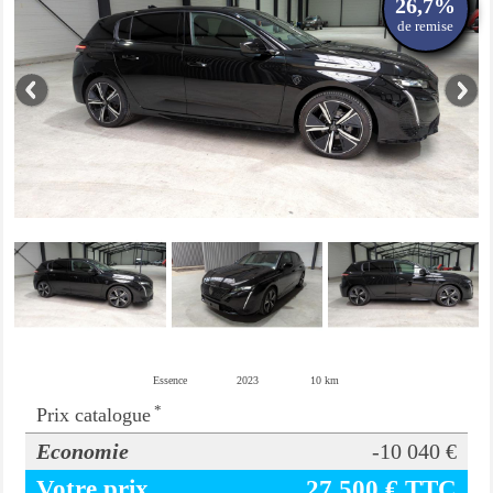
26,7%
de remise
Essence
2023
10 km
*
Prix catalogue
Economie
-10 040 €
Votre prix
27 500 € TTC